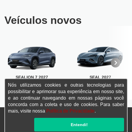
Veículos novos
SEALION 7 2027
SEAL 2027
Nós utilizamos cookies e outras tecnologias para
SAIBA MAIS
SAIBA MAIS
possibilitar e aprimorar sua experiência em nosso site,
e ao continuar navegando em nossas páginas você
concorda com a coleta e uso de cookies. Para saber
mais, visite nossa
Política de Privacidade
.
Confira endereços, telefones e horários, selecionando a unidade
Entendi!
abaixo: