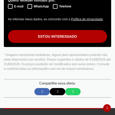
Quero receber contato por:
E-mail
WhatsApp
Telefone
Ao informar meus dados, eu concordo com a
Política de privacidade
.
ESTOU INTERESSADO
* Imagens meramente ilustrativas. Alguns itens apresentados poderão não
estar disponíveis nas versões. Preços sugeridos e válidos de 01/08/2026 até
31/08/2026. Os preços poderão ser modificados sem aviso prévio. Consulte
e confirme todas as informações com um de nossos vendedores.
Compartilhe essa oferta: