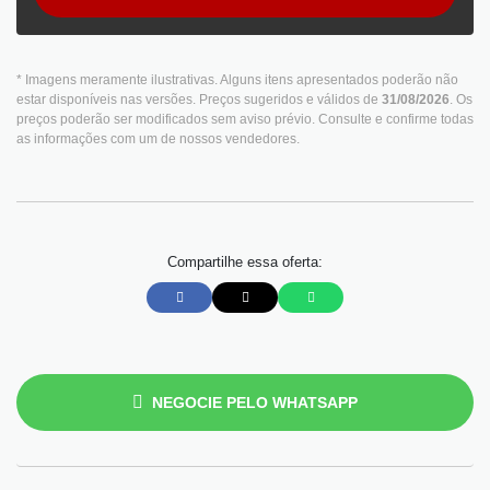
* Imagens meramente ilustrativas. Alguns itens apresentados poderão não
estar disponíveis nas versões. Preços sugeridos e válidos de
31/08/2026
. Os
preços poderão ser modificados sem aviso prévio. Consulte e confirme todas
as informações com um de nossos vendedores.
Compartilhe essa oferta:
NEGOCIE PELO WHATSAPP